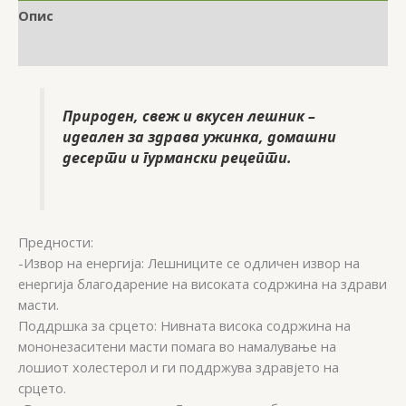
Опис
Прегледи (0)
Природен, свеж и вкусен лешник –
идеален за здрава ужинка, домашни
десерти и гурмански рецепти.
Предности:
-Извор на енергија: Лешниците се одличен извор на
енергија благодарение на високата содржина на здрави
масти.
Поддршка за срцето: Нивната висока содржина на
мононезаситени масти помага во намалување на
лошиот холестерол и ги поддржува здравјето на
срцето.